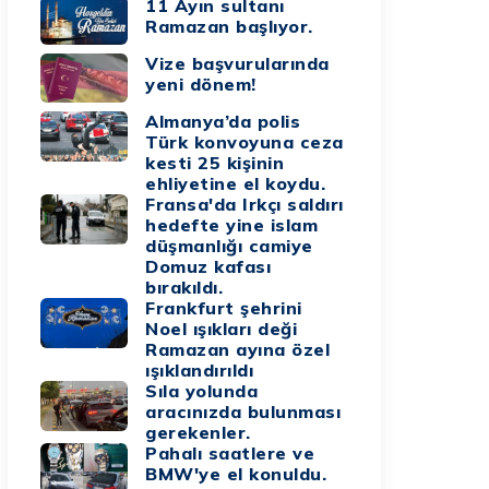
11 Ayın sultanı
Ramazan başlıyor.
Vize başvurularında
yeni dönem!
Almanya’da polis
Türk konvoyuna ceza
kesti 25 kişinin
ehliyetine el koydu.
Fransa'da Irkçı saldırı
hedefte yine islam
düşmanlığı camiye
Domuz kafası
bırakıldı.
Frankfurt şehrini
Noel ışıkları deği
Ramazan ayına özel
ışıklandırıldı
Sıla yolunda
aracınızda bulunması
gerekenler.
Pahalı saatlere ve
BMW'ye el konuldu.