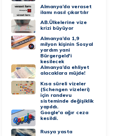
Almanya’da veraset
ilamı nasıl çıkartılır
AB.Ülkelerine vize
krizi büyüyor
Almanya’da 1,9
milyon kişinin Sosyal
yardım yani
Bürgergeld'i
kesilecek
Almanya’da ehliyet
alacaklara müjde!
Kısa süreli vizeler
(Schengen vizeleri)
için randevu
sisteminde değişiklik
yapıldı.
Google'a ağır ceza
kesildi.
Rusya yasta