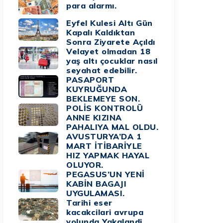
para alarmı.
Eyfel Kulesi Altı Gün
Kapalı Kaldıktan
Sonra Ziyarete Açıldı
Velayet olmadan 18
yaş altı çocuklar nasıl
seyahat edebilir.
PASAPORT
KUYRUĞUNDA
BEKLEMEYE SON.
POLİS KONTROLÜ
ANNE KIZINA
PAHALIYA MAL OLDU.
AVUSTURYA’DA 1
MART İTİBARİYLE
HIZ YAPMAK HAYAL
OLUYOR.
PEGASUS’UN YENİ
KABİN BAGAJI
UYGULAMASI.
Tarihi eser
kacakcilari avrupa
yolunda Yakalandi