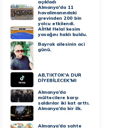
açıkladı
Almanya'da 11
havalimanındaki
grevinden 200 bin
yolcu etkilendi.
AİHM Helal kesim
yasağını haklı buldu.
Bayrak ailesinin aci
günü.
AB,TIKTOK'A DUR
DİYEBİLECEK'MI
Almanya’da
mültecilere karşı
saldırılar iki kat arttı.
Almanya’da bir ilk.
Almanya’da sahte