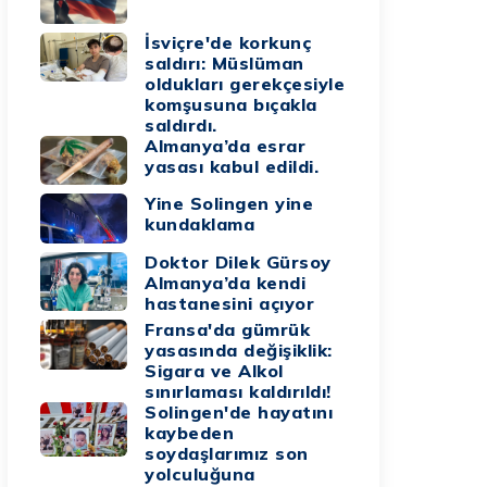
İsviçre'de korkunç
saldırı: Müslüman
oldukları gerekçesiyle
komşusuna bıçakla
saldırdı.
Almanya’da esrar
yasası kabul edildi.
Yine Solingen yine
kundaklama
Doktor Dilek Gürsoy
Almanya’da kendi
hastanesini açıyor
Fransa'da gümrük
yasasında değişiklik:
Sigara ve Alkol
sınırlaması kaldırıldı!
Solingen'de hayatını
kaybeden
soydaşlarımız son
yolculuğuna