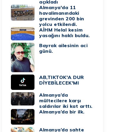
açıkladı
Almanya'da 11
havalimanındaki
grevinden 200 bin
yolcu etkilendi.
AİHM Helal kesim
yasağını haklı buldu.
Bayrak ailesinin aci
günü.
AB,TIKTOK'A DUR
DİYEBİLECEK'MI
Almanya’da
mültecilere karşı
saldırılar iki kat arttı.
Almanya’da bir ilk.
Almanya’da sahte