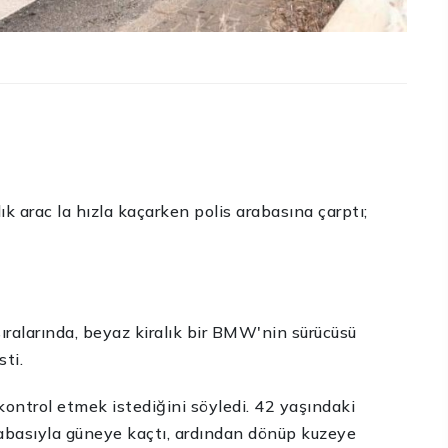
k arac la hızla kaçarken polis arabasına çarptı;
ralarında, beyaz kiralık bir BMW'nin sürücüsü
ti.
cı kontrol etmek istediğini söyledi. 42 yaşındaki
abasıyla güneye kaçtı, ardından dönüp kuzeye