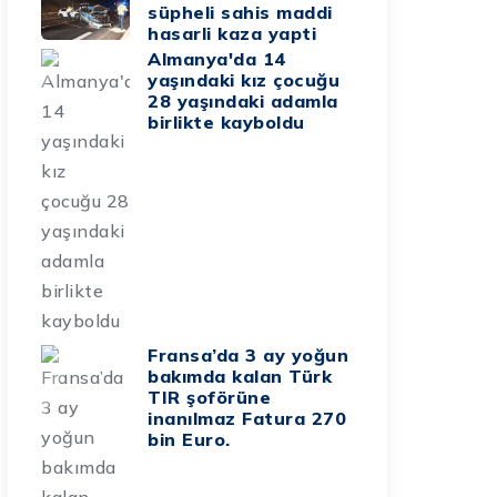
süpheli sahis maddi
hasarli kaza yapti
Almanya'da 14
yaşındaki kız çocuğu
28 yaşındaki adamla
birlikte kayboldu
Fransa’da 3 ay yoğun
bakımda kalan Türk
TIR şoförüne
inanılmaz Fatura 270
bin Euro.