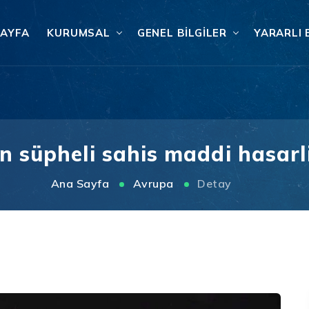
SAYFA
KURUMSAL
GENEL BILGILER
YARARLI 
an süpheli sahis maddi hasarl
Ana Sayfa
Avrupa
Detay