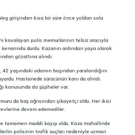
Weg girişinden kısa bir süre önce yoldan sola
ni kovalayan polis memurlarının telsiz aracıyla
ol kenarında durdu. Kazanın ardından yaya olarak
fından gözaltına alındı.
, 42 yaşındaki adamın başından yaralandığını
duyurdu. Hastanede sürücünün kanı da alındı.
ığı konusunda da şüpheler var.
emuru da baş ağrısından şikayetçi oldu. Her ikisi
revlerine devam edemediler.
isi de tamamen maddi kayıp oldu. Kaza mahallinde
.Berlin polisinin trafik suçları nedeniyle uzman