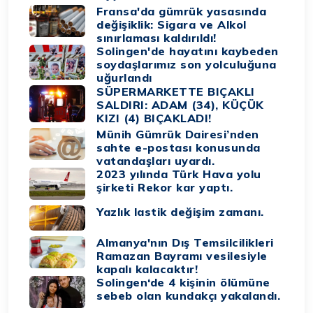
Fransa'da gümrük yasasında
değişiklik: Sigara ve Alkol
sınırlaması kaldırıldı!
Solingen'de hayatını kaybeden
soydaşlarımız son yolculuğuna
uğurlandı
SÜPERMARKETTE BIÇAKLI
SALDIRI: ADAM (34), KÜÇÜK
KIZI (4) BIÇAKLADI!
Münih Gümrük Dairesi’nden
sahte e-postası konusunda
vatandaşları uyardı.
2023 yılında Türk Hava yolu
şirketi Rekor kar yaptı.
Yazlık lastik değişim zamanı.
Almanya'nın Dış Temsilcilikleri
Ramazan Bayramı vesilesiyle
kapalı kalacaktır!
Solingen‘de 4 kişinin ölümüne
sebeb olan kundakçı yakalandı.