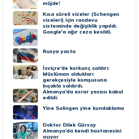
müjde!
Kısa süreli vizeler (Schengen
vizeleri) için randevu
sisteminde değişiklik yapıldı.
Google'a ağır ceza kesildi.
Rusya yasta
İsviçre'de korkunç saldırı:
Müslüman oldukları
gerekçesiyle komşusuna
bıçakla saldırdı.
Almanya’da esrar yasası kabul
edildi.
Yine Solingen yine kundaklama
Doktor Dilek Gürsoy
Almanya’da kendi hastanesini
açıyor