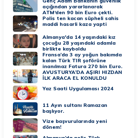
Genç Adam Bankanın güvenlik
açığından yararlanarak
ATM‘den 90 bin Euro çekti.
Polis ten kacan süpheli sahis
maddi hasarli kaza yapti
Almanya'da 14 yaşındaki kız
çocuğu 28 yaşındaki adamla
birlikte kayboldu
Fransa’da 3 ay yoğun bakımda
kalan Türk TIR şoförüne
inanılmaz Fatura 270 bin Euro.
AVUSTURYA’DA AŞIRI HIZDAN
İLK ARACA EL KONULDU
Yaz Saati Uygulaması 2024
11 Ayın sultanı Ramazan
başlıyor.
Vize başvurularında yeni
dönem!
Almanya’da polis Türk