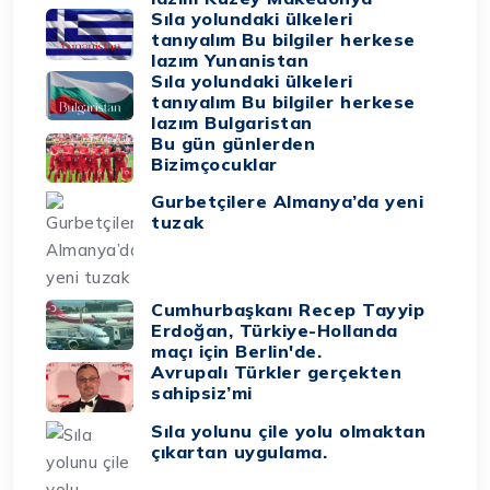
Sıla yolundaki ülkeleri
tanıyalım Bu bilgiler herkese
lazım Yunanistan
Sıla yolundaki ülkeleri
tanıyalım Bu bilgiler herkese
lazım Bulgaristan
Bu gün günlerden
Bizimçocuklar
Gurbetçilere Almanya’da yeni
tuzak
Cumhurbaşkanı Recep Tayyip
Erdoğan, Türkiye-Hollanda
maçı için Berlin'de.
Avrupalı Türkler gerçekten
sahipsiz’mi
Sıla yolunu çile yolu olmaktan
çıkartan uygulama.