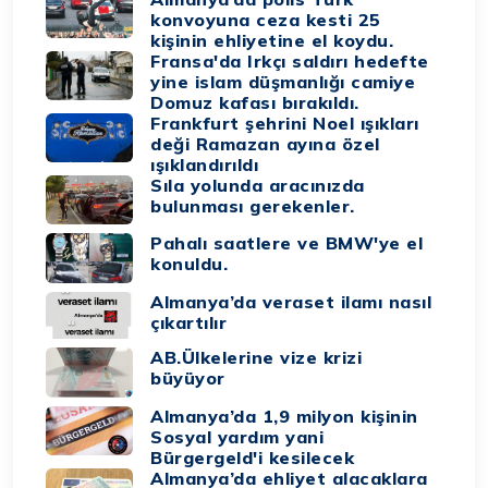
konvoyuna ceza kesti 25
kişinin ehliyetine el koydu.
Fransa'da Irkçı saldırı hedefte
yine islam düşmanlığı camiye
Domuz kafası bırakıldı.
Frankfurt şehrini Noel ışıkları
deği Ramazan ayına özel
ışıklandırıldı
Sıla yolunda aracınızda
bulunması gerekenler.
Pahalı saatlere ve BMW'ye el
konuldu.
Almanya’da veraset ilamı nasıl
çıkartılır
AB.Ülkelerine vize krizi
büyüyor
Almanya’da 1,9 milyon kişinin
Sosyal yardım yani
Bürgergeld'i kesilecek
Almanya’da ehliyet alacaklara