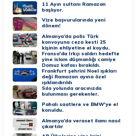
11 Ayın sultanı Ramazan
başlıyor.
Vize başvurularında yeni
dönem!
Almanya’da polis Türk
konvoyuna ceza kesti 25
kişinin ehliyetine el koydu.
Fransa'da Irkçı saldırı hedefte
yine islam düşmanlığı camiye
Domuz kafası bırakıldı.
Frankfurt şehrini Noel ışıkları
deği Ramazan ayına özel
ışıklandırıldı
Sıla yolunda aracınızda
bulunması gerekenler.
Pahalı saatlere ve BMW'ye el
konuldu.
Almanya’da veraset ilamı nasıl
çıkartılır