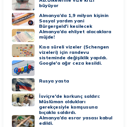
AB.Ülkelerine vize krizi
büyüyor
Almanya’da 1,9 milyon kişinin
Sosyal yardım yani
Bürgergeld'i kesilecek
Almanya’da ehliyet alacaklara
müjde!
Kısa süreli vizeler (Schengen
vizeleri) için randevu
sisteminde değişiklik yapıldı.
Google'a ağır ceza kesildi.
Rusya yasta
İsviçre'de korkunç saldırı:
Müslüman oldukları
gerekçesiyle komşusuna
bıçakla saldırdı.
Almanya’da esrar yasası kabul
edildi.