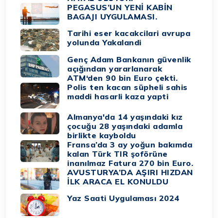
PEGASUS’UN YENİ KABİN
BAGAJI UYGULAMASI.
Tarihi eser kacakcilari avrupa
yolunda Yakalandi
Genç Adam Bankanın güvenlik
açığından yararlanarak
ATM‘den 90 bin Euro çekti.
Polis ten kacan süpheli sahis
maddi hasarli kaza yapti
Almanya'da 14 yaşındaki kız
çocuğu 28 yaşındaki adamla
birlikte kayboldu
Fransa’da 3 ay yoğun bakımda
kalan Türk TIR şoförüne
inanılmaz Fatura 270 bin Euro.
AVUSTURYA’DA AŞIRI HIZDAN
İLK ARACA EL KONULDU
Yaz Saati Uygulaması 2024