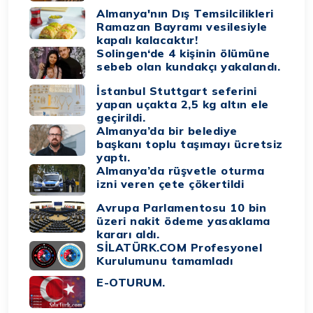
Almanya'nın Dış Temsilcilikleri
Ramazan Bayramı vesilesiyle
kapalı kalacaktır!
Solingen‘de 4 kişinin ölümüne
sebeb olan kundakçı yakalandı.
İstanbul Stuttgart seferini
yapan uçakta 2,5 kg altın ele
geçirildi.
Almanya’da bir belediye
başkanı toplu taşımayı ücretsiz
yaptı.
Almanya’da rüşvetle oturma
izni veren çete çökertildi
Avrupa Parlamentosu 10 bin
üzeri nakit ödeme yasaklama
kararı aldı.
SİLATÜRK.COM Profesyonel
Kurulumunu tamamladı
E-OTURUM.