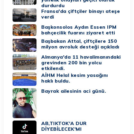
durdurdu
Fransa'da çiftçiler binayı ateşe
verdi
Başkonsolos Aydın Essen IPM
bahçecilik fuarını ziyaret etti
Başbakan Attal, çiftçilere 150
milyon avroluk desteği açıkladı
Almanya'da 11 havalimanındaki
grevinden 200 bin yolcu
etkilendi.
AİHM Helal kesim yasağını
haklı buldu.
Bayrak ailesinin aci günü.
AB,TIKTOK'A DUR
DİYEBİLECEK'MI