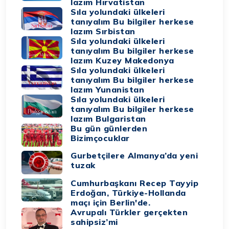
lazım Hırvatistan
Sıla yolundaki ülkeleri
tanıyalım Bu bilgiler herkese
lazım Sırbistan
Sıla yolundaki ülkeleri
tanıyalım Bu bilgiler herkese
lazım Kuzey Makedonya
Sıla yolundaki ülkeleri
tanıyalım Bu bilgiler herkese
lazım Yunanistan
Sıla yolundaki ülkeleri
tanıyalım Bu bilgiler herkese
lazım Bulgaristan
Bu gün günlerden
Bizimçocuklar
Gurbetçilere Almanya’da yeni
tuzak
Cumhurbaşkanı Recep Tayyip
Erdoğan, Türkiye-Hollanda
maçı için Berlin'de.
Avrupalı Türkler gerçekten
sahipsiz’mi